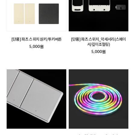
[단품] 파츠 스위치 원키/투키버튼
[단품] 파츠 스위치_악세서리(스페이
서/깊이조절링)
5,000원
5,000원