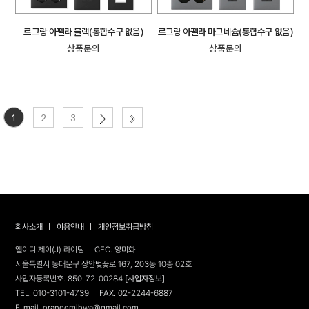
르그랑 아펠라 블랙(통합수구 없음)
르그랑 아펠라 마그네슘(통합수구 없음)
상품문의
상품문의
1
2
3
회사소개
이용안내
개인정보취급방침
엘이디 제이(J) 라이팅
CEO. 양미화
서울특별시 동대문구 장안벚꽃로 167, 203동 10층 02호
사업자등록번호. 850-72-00284
[사업자정보]
TEL. 010-3101-4739 FAX. 02-2244-6887
E-mail. orangemihwa@gmail.com