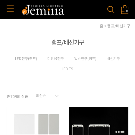
0
홈
램프/배선기구
램프/배선기구
LED전구(램프)
디밍용전구
일반전구(램프)
배선기구
LED T5
총
개의 상품
70