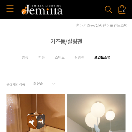
0
홈
키즈등/실링펜
포인트조명
키즈등/실링펜
방등
벽등
스텐드
실링펜
포인트조명
총
개의 상품
2