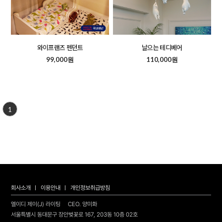
와이프랜즈 펜던트
날으는 테디베어
99,000원
110,000원
1
회사소개
이용안내
개인정보취급방침
엘이디 제이(J) 라이팅
CEO. 양미화
서울특별시 동대문구 장안벚꽃로 167, 203동 10층 02호