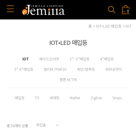
0
홈
IOT•LED 매입등
IOT
IOT•LED 매입등
IOT
페이드인아웃
2”~3”매입등
4”매입등
5”-8”매입등
멀티M /PAR30
계단/발목등
무타공엣지
평판 M/T바
매입등
T5
세대등
Matter
Zigbee
Smps
총
개의 상품
54